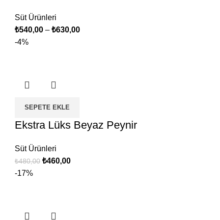
Süt Ürünleri
₺
540,00
–
₺
630,00
-4%
SEPETE EKLE
Ekstra Lüks Beyaz Peynir
Süt Ürünleri
Orijinal
Şu
₺
460,00
₺
480,00
fiyat:
andaki
-17%
₺480,00.
fiyat:
₺460,00.