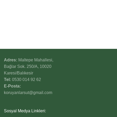
Savaştepe Mihaliç Peyniri
Ayvalık Yuvarlama Siyah
Zeytin
Susurluk Tost Peyniri
Ayvalık Yağlı Sele
İvrindi Kelle Peyniri
Ayvalık Kuru Sele Siyah Zeytin
Mihaliç Kaymak Lor Peyniri
Gemlik Yuvarlama Siyah
Balıkesir Köy Peyniri
Zeytin
Adres:
Maltepe Mahallesi,
Bağlar Sok. 250/A, 10020
Karesi/Balıkesir
Tel:
0530 014 92 62
E-Posta:
koruyanlarsut@gmail.com
Sosyal Medya Linkleri: