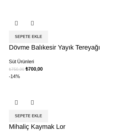
₺650,00.
fiyat:
₺600,00.
SEPETE EKLE
Dövme Balıkesir Yayık Tereyağı
Süt Ürünleri
Orijinal
Şu
₺
700,00
₺
750,00
fiyat:
andaki
-14%
₺750,00.
fiyat:
₺700,00.
SEPETE EKLE
Mihaliç Kaymak Lor