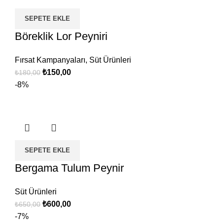
SEPETE EKLE
Böreklik Lor Peyniri
Fırsat Kampanyaları
,
Süt Ürünleri
Orijinal
Şu
₺
150,00
₺
180,00
fiyat:
andaki
-8%
₺180,00.
fiyat:
₺150,00.
SEPETE EKLE
Bergama Tulum Peynir
Süt Ürünleri
Orijinal
Şu
₺
600,00
₺
650,00
fiyat:
andaki
-7%