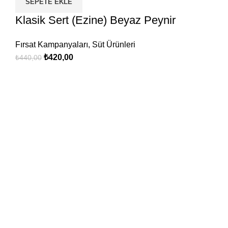
SEPETE EKLE
Klasik Sert (Ezine) Beyaz Peynir
Fırsat Kampanyaları
,
Süt Ürünleri
Orijinal
Şu
₺
420,00
₺
440,00
fiyat:
andaki
₺440,00.
fiyat:
₺420,00.
Lezzet Garantili Yöresel Ürünler
Doğal, Katkısız, Artizan..
Zengin Ürün Çeşidi