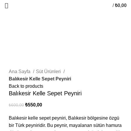
/
₺
0,00
0
items
-8%
Click to enlarge
Ana Sayfa
Süt Ürünleri
Balıkesir Kelle Sepet Peyniri
Back to products
Balıkesir Kelle Sepet Peyniri
Orijinal
Şu
₺
550,00
₺
600,00
fiyat:
andaki
Balıkesir kelle sepet peyniri, Balıkesir bölgesine özgü
₺600,00.
fiyat:
bir Türk peyniridir. Bu peynir, mayalanan sütün hamura
₺550,00.