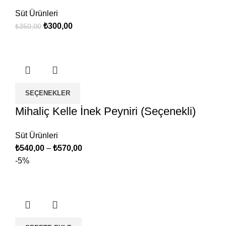
Süt Ürünleri
Orijinal
Şu
₺
300,00
₺
350,00
fiyat:
andaki
₺350,00.
fiyat:
₺300,00.
SEÇENEKLER
Mihaliç Kelle İnek Peyniri (Seçenekli)
Süt Ürünleri
₺
540,00
–
₺
570,00
-5%