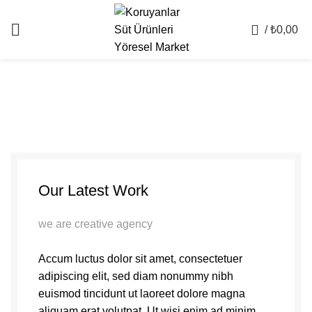
Portfolio
0
/
₺
0,00
Our Latest Work
we are creative agency
Accum luctus dolor sit amet, consectetuer
adipiscing elit, sed diam nonummy nibh
euismod tincidunt ut laoreet dolore magna
aliquam erat volutpat. Ut wisi enim ad minim