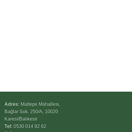
BALIKESİR PEYNİRLERİ
ZEYTİN ÜRÜNLERİ
Havran Sepet Peyniri
Edremit Çizik Yeşil Zeytin
Ayvacık Sepet Peyniri
Edremit Kırma Yeşil Zeytin
Savaştepe Mihaliç Peyniri
Ayvalık Yuvarlama Siyah
Zeytin
Susurluk Tost Peyniri
Ayvalık Yağlı Sele
İvrindi Kelle Peyniri
Ayvalık Kuru Sele Siyah Zeytin
Mihaliç Kaymak Lor Peyniri
Gemlik Yuvarlama Siyah
Balıkesir Köy Peyniri
Zeytin
Adres:
Maltepe Mahallesi,
Bağlar Sok. 250/A, 10020
Karesi/Balıkesir
Tel:
0530 014 92 62